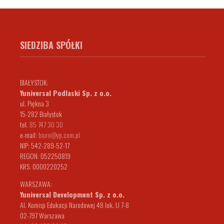
SIEDZIBA SPÓŁKI
BIAŁYSTOK:
Yuniversal Podlaski Sp. z o.o.
ul. Piękna 3
15-282 Białystok
tel.
85 747 30 30
e-mail:
biuro@yp.com.pl
NIP: 542-289-52-17
REGON: 052250819
KRS: 0000220252
WARSZAWA:
Yuniversal Development Sp. z o.o.
Al. Komisji Edukacji Narodowej 48 lok. U 7-8
02-797 Warszawa