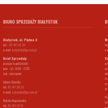
BIURO SPRZEDAŻY BIAŁYSTOK
B
Białystok, ul. Piękna 3
Wa
tel.:
85 747 30 30
tel
e-mail:
bialystok@yp.com.pl
e-
Dział Sprzedaży
Dz
pracuje w godzinach:
pr
pon. - pt.: 8.00 - 17.00
po
sob.: nieczynne
wt
śr
Sylwia Snarska
cz
tel.
85 747 30 20
pt
e-mail:
s.snarska@yp.com.pl
Pa
Natalia Kopciewska
te
tel.
85 747 30 19
e-