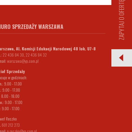
ZAPYTAJ O OFERTĘ
IURO SPRZEDAŻY WARSZAWA
rszawa, Al. Komisji Edukacji Narodowej 48 lok. U7-8
.:
22 436 84 30
,
22 436 84 32
mail:
warszawa@yp.com.pl
iał Sprzedaży
acuje w godzinach:
n.: 9.00 - 17.00
.: 9.00 - 17.00
.: 8.00 - 18.00
w.: 9.00 - 17.00
.: 9.00 - 17.00
weł Reczko
l.
601 212 273
mail:
p.reczko@yp.com.pl