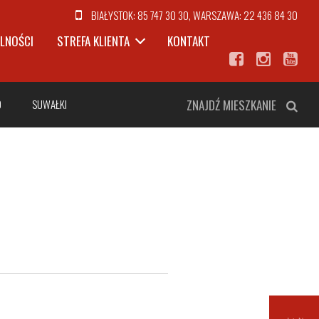
BIAŁYSTOK:
85 747 30 30
, WARSZAWA:
22 436 84 30
LNOŚCI
STREFA KLIENTA
KONTAKT
O
SUWAŁKI
ZNAJDŹ MIESZKANIE