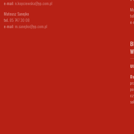
e-mail:
n.kopciewska@yp.com.pl
Ma
Mateusz Sanejko
te
tel.
85 747 30 08
e-
e-mail:
m.sanejko@yp.com.pl
B
W
Ul
Dz
pr
po
cz
so