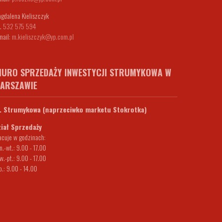
gdalena Kieliszczyk
l.
532 575 594
mail:
m.kieliszczyk@yp.com.pl
IURO SPRZEDAŻY INWESTYCJI STRUMYKOWA W
ARSZAWIE
. Strumykowa (naprzeciwko marketu Stokrotka)
iał Sprzedaży
acuje w godzinach:
n.-wt.: 9.00 - 17.00
w.-pt.: 9.00 - 17.00
b.: 9.00 - 14.00