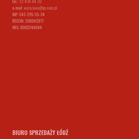
tel.:
22 436 84 30
e-mail:
warszawa@yp.com.pl
NIP: 542-295-55-34
REGON: 200043977
KRS: 0000244044
BIURO SPRZEDAŻY ŁÓDŹ