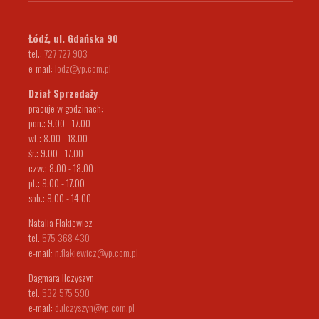
Łódź, ul. Gdańska 90
tel.:
727 727 903
e-mail:
lodz@yp.com.pl
Dział Sprzedaży
pracuje w godzinach:
pon.: 9.00 - 17.00
wt.: 8.00 - 18.00
śr.: 9.00 - 17.00
czw.: 8.00 - 18.00
pt.: 9.00 - 17.00
sob.: 9.00 - 14.00
Natalia Flakiewicz
tel.
575 368 430
e-mail:
n.flakiewicz@yp.com.pl
Dagmara Ilczyszyn
tel.
532 575 590
e-mail:
d.ilczyszyn@yp.com.pl