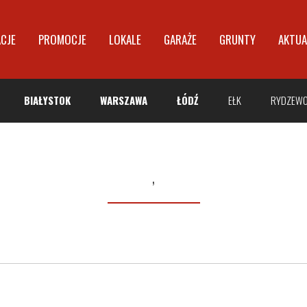
ACJE
PROMOCJE
LOKALE
GARAŻE
GRUNTY
AKTUA
BIAŁYSTOK
WARSZAWA
ŁÓDŹ
EŁK
RYDZEW
,