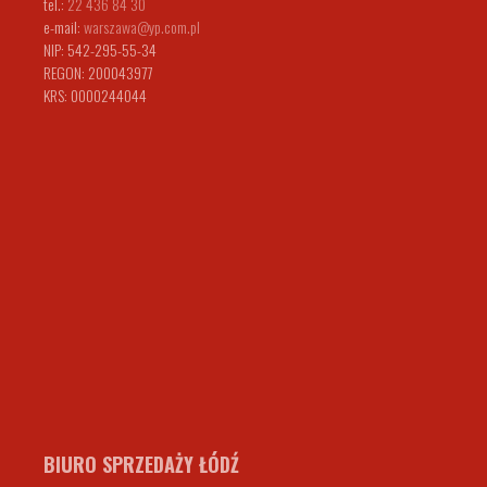
tel.:
22 436 84 30
e-mail:
warszawa@yp.com.pl
NIP: 542-295-55-34
REGON: 200043977
KRS: 0000244044
BIURO SPRZEDAŻY ŁÓDŹ