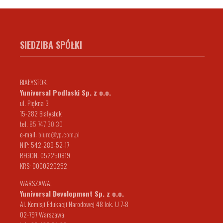
SIEDZIBA SPÓŁKI
BIAŁYSTOK:
Yuniversal Podlaski Sp. z o.o.
ul. Piękna 3
15-282 Białystok
tel.
85 747 30 30
e-mail:
biuro@yp.com.pl
NIP: 542-289-52-17
REGON: 052250819
KRS: 0000220252
WARSZAWA:
Yuniversal Development Sp. z o.o.
Al. Komisji Edukacji Narodowej 48 lok. U 7-8
02-797 Warszawa