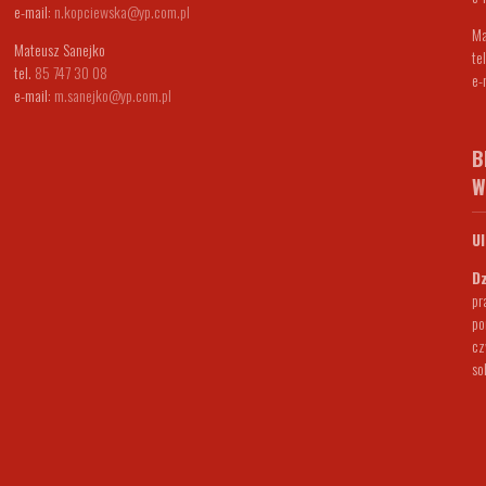
e-mail:
n.kopciewska@yp.com.pl
Ma
Mateusz Sanejko
te
tel.
85 747 30 08
e-
e-mail:
m.sanejko@yp.com.pl
B
W
Ul
Dz
pr
po
cz
so