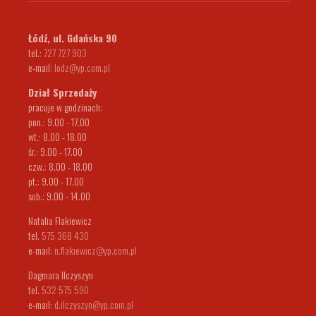
Łódź, ul. Gdańska 90
tel.:
727 727 903
e-mail:
lodz@yp.com.pl
Dział Sprzedaży
pracuje w godzinach:
pon.: 9.00 - 17.00
wt.: 8.00 - 18.00
śr.: 9.00 - 17.00
czw.: 8.00 - 18.00
pt.: 9.00 - 17.00
sob.: 9.00 - 14.00
Natalia Flakiewicz
tel.
575 368 430
e-mail:
n.flakiewicz@yp.com.pl
Dagmara Ilczyszyn
tel.
532 575 590
e-mail:
d.ilczyszyn@yp.com.pl