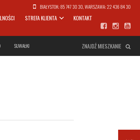
BIAŁYSTOK:
85 747 30 30
, WARSZAWA:
22 436 84 30
LNOŚCI
STREFA KLIENTA
KONTAKT
O
SUWAŁKI
ZNAJDŹ MIESZKANIE