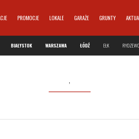
ACJE
PROMOCJE
LOKALE
GARAŻE
GRUNTY
AKTUA
BIAŁYSTOK
WARSZAWA
ŁÓDŹ
EŁK
RYDZEW
,