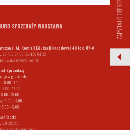
ZAPYTAJ O OFERTĘ
IURO SPRZEDAŻY WARSZAWA
rszawa, Al. Komisji Edukacji Narodowej 48 lok. U7-8
.:
22 436 84 30
,
22 436 84 32
mail:
warszawa@yp.com.pl
iał Sprzedaży
acuje w godzinach:
n.: 9.00 - 17.00
.: 9.00 - 17.00
.: 8.00 - 18.00
w.: 9.00 - 17.00
.: 9.00 - 17.00
weł Reczko
l.
601 212 273
mail:
p.reczko@yp.com.pl