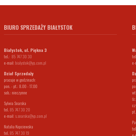
BIURO SPRZEDAŻY BIAŁYSTOK
B
Białystok, ul. Piękna 3
Wa
tel.:
85 747 30 30
tel
e-mail:
bialystok@yp.com.pl
e-
Dział Sprzedaży
Dz
pracuje w godzinach:
pr
pon. - pt.: 8.00 - 17.00
po
sob.: nieczynne
wt
śr
Sylwia Snarska
cz
tel.
85 747 30 20
pt
e-mail:
s.snarska@yp.com.pl
Pa
Natalia Kopciewska
te
tel.
85 747 30 19
e-