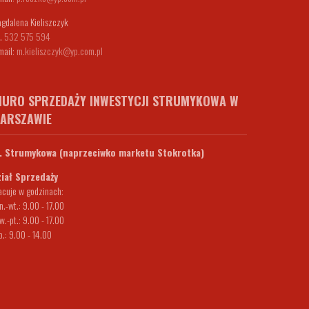
gdalena Kieliszczyk
l.
532 575 594
mail:
m.kieliszczyk@yp.com.pl
IURO SPRZEDAŻY INWESTYCJI STRUMYKOWA W
ARSZAWIE
. Strumykowa (naprzeciwko marketu Stokrotka)
iał Sprzedaży
acuje w godzinach:
n.-wt.: 9.00 - 17.00
w.-pt.: 9.00 - 17.00
b.: 9.00 - 14.00