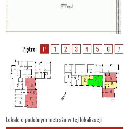
Piętro:
P
1
2
3
4
5
6
7
Lokale o podobnym metrażu w tej lokalizacji