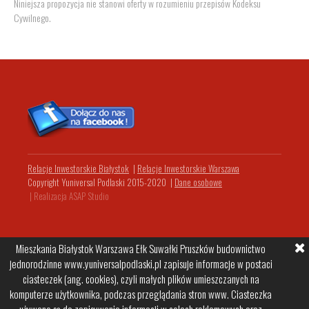
Niniejsza propozycja nie stanowi oferty w rozumieniu przepisów Kodeksu
Cywilnego.
Relacje Inwestorskie Białystok
|
Relacje Inwestorskie Warszawa
Copyright Yuniversal Podlaski 2015-2020
|
Dane osobowe
|
Realizacja ASAP Studio
Mieszkania Białystok Warszawa Ełk Suwałki Pruszków budownictwo
jednorodzinne www.yuniversalpodlaski.pl zapisuje informacje w postaci
ciasteczek (ang. cookies), czyli małych plików umieszczanych na
komputerze użytkownika, podczas przeglądania stron www. Ciasteczka
używane są do zapisywania informacji w celach reklamowych oraz