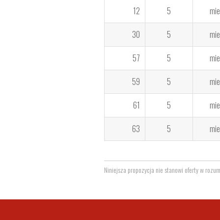
12
5
mie
30
5
mie
57
5
mie
59
5
mie
61
5
mie
63
5
mie
Niniejsza propozycja nie stanowi oferty w rozu