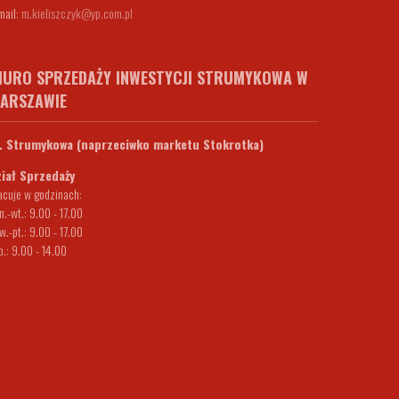
mail:
m.kieliszczyk@yp.com.pl
IURO SPRZEDAŻY INWESTYCJI STRUMYKOWA W
ARSZAWIE
. Strumykowa (naprzeciwko marketu Stokrotka)
iał Sprzedaży
acuje w godzinach:
n.-wt.: 9.00 - 17.00
w.-pt.: 9.00 - 17.00
b.: 9.00 - 14.00