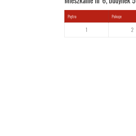
Mieszkanie nr 6, budynek 5
Piętro
Pokoje
1
2