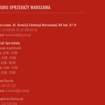
IURO SPRZEDAŻY WARSZAWA
rszawa, Al. Komisji Edukacji Narodowej 48 lok. U7-8
.:
22 436 84 30
,
22 436 84 32
mail:
warszawa@yp.com.pl
iał Sprzedaży
acuje w godzinach:
n.: 9.00 - 17.00
.: 9.00 - 17.00
.: 8.00 - 18.00
w.: 9.00 - 17.00
.: 9.00 - 17.00
weł Reczko
l.
601 212 273
mail:
p.reczko@yp.com.pl
gdalena Kieliszczyk
l.
532 575 594