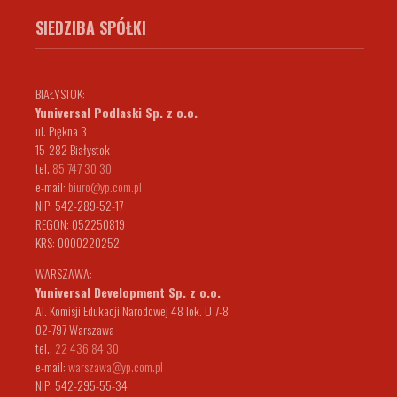
SIEDZIBA SPÓŁKI
BIAŁYSTOK:
Yuniversal Podlaski Sp. z o.o.
ul. Piękna 3
15-282 Białystok
tel.
85 747 30 30
e-mail:
biuro@yp.com.pl
NIP: 542-289-52-17
REGON: 052250819
KRS: 0000220252
WARSZAWA:
Yuniversal Development Sp. z o.o.
Al. Komisji Edukacji Narodowej 48 lok. U 7-8
02-797 Warszawa
tel.:
22 436 84 30
e-mail:
warszawa@yp.com.pl
NIP: 542-295-55-34