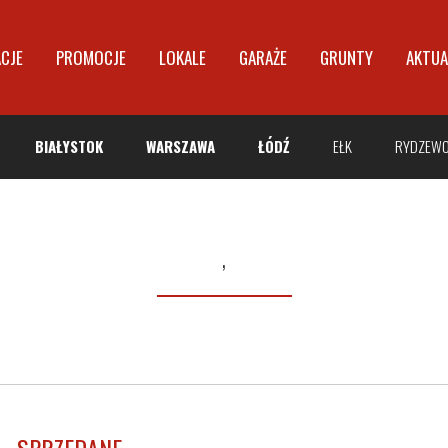
ACJE
PROMOCJE
LOKALE
GARAŻE
GRUNTY
AKTUA
BIAŁYSTOK
WARSZAWA
ŁÓDŹ
EŁK
RYDZEW
,