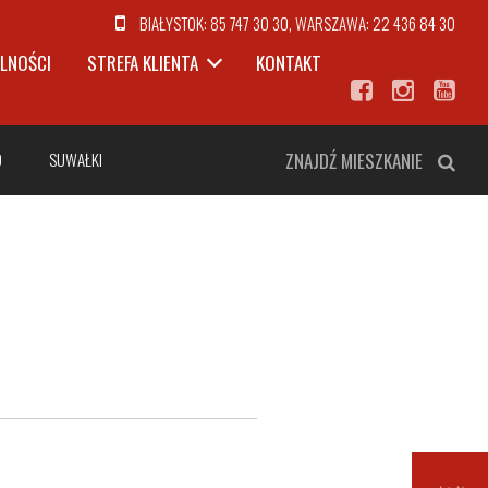
BIAŁYSTOK:
85 747 30 30
, WARSZAWA:
22 436 84 30
LNOŚCI
STREFA KLIENTA
KONTAKT
O
SUWAŁKI
ZNAJDŹ MIESZKANIE