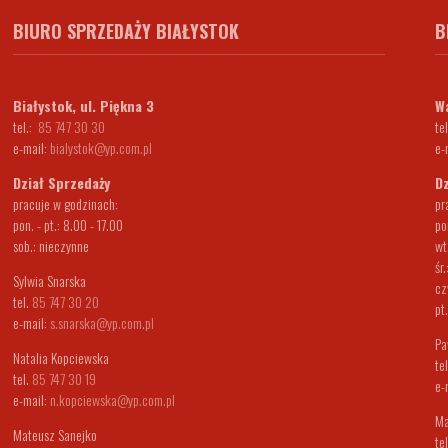
BIURO SPRZEDAŻY BIAŁYSTOK
B
Białystok, ul. Piękna 3
Wa
tel.:
85 747 30 30
tel
e-mail:
bialystok@yp.com.pl
e-
Dział Sprzedaży
Dz
pracuje w godzinach:
pr
pon. - pt.: 8.00 - 17.00
po
sob.: nieczynne
wt
śr
Sylwia Snarska
cz
tel.
85 747 30 20
pt
e-mail:
s.snarska@yp.com.pl
Pa
Natalia Kopciewska
te
tel.
85 747 30 19
e-
e-mail:
n.kopciewska@yp.com.pl
Ma
Mateusz Sanejko
te