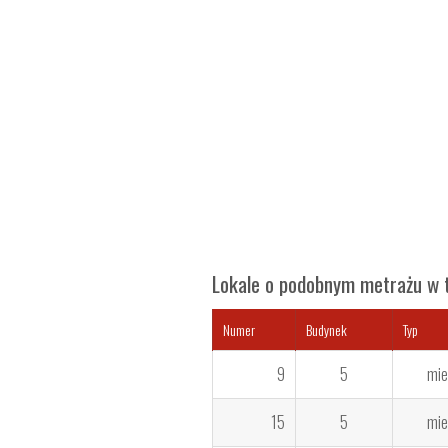
Lokale o podobnym metrażu w te
Numer
Budynek
Typ
9
5
mie
15
5
mie