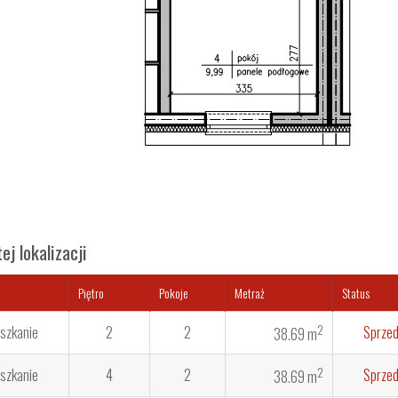
j lokalizacji
Piętro
Pokoje
Metraż
Status
2
szkanie
2
2
Sprze
38.69 m
2
szkanie
4
2
Sprze
38.69 m