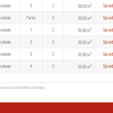
2
szkanie
3
2
Sprze
38.69 m
2
szkanie
Parter
2
Sprze
38.69 m
2
szkanie
1
2
Sprze
39.98 m
2
szkanie
2
2
Sprze
39.98 m
2
szkanie
3
2
Sprze
39.98 m
2
szkanie
4
2
Sprze
39.98 m
mieniu przepisów Kodeksu Cywilnego.