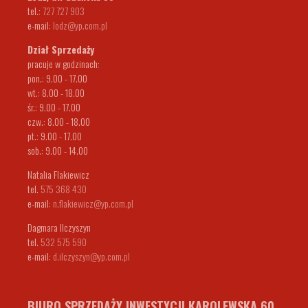
tel.:
727 727 903
e-mail:
lodz@yp.com.pl
Dział Sprzedaży
pracuje w godzinach:
pon.: 9.00 - 17.00
wt.: 8.00 - 18.00
śr.: 9.00 - 17.00
czw.: 8.00 - 18.00
pt.: 9.00 - 17.00
sob.: 9.00 - 14.00
Natalia Flakiewicz
tel.
575 368 430
e-mail:
n.flakiewicz@yp.com.pl
Dagmara Ilczyszyn
tel.
532 575 590
e-mail:
d.ilczyszyn@yp.com.pl
BIURO SPRZEDAŻY INWESTYCJI KAROLEWSKA 60