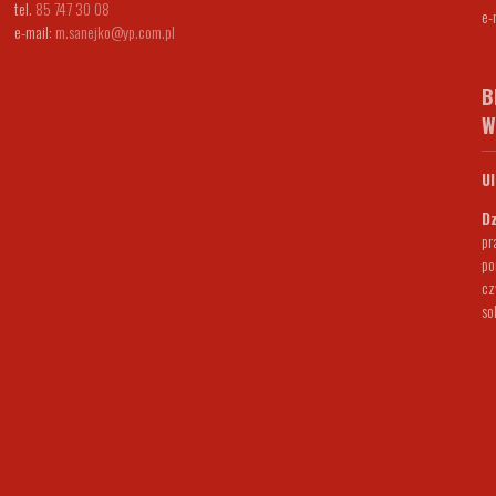
tel.
85 747 30 08
e-
e-mail:
m.sanejko@yp.com.pl
B
W
Ul
Dz
pr
po
cz
so