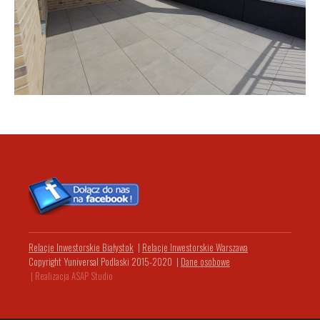
Relacje Inwestorskie Białystok
|
Relacje Inwestorskie Warszawa
Copyright Yuniversal Podlaski 2015-2020
|
Dane osobowe
|
Realizacja ASAP Studio